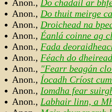
Anon.,
Do chadail ar bhfe
Anon.,
Do thuit meirge c
Anon.,
Droichead na bpe
Anon.,
Éanlá coinne ag c
Anon.,
Fada deoraidheac
Anon.,
Féach do dheiread
Anon.,
"Fearr beagán clo
Anon.,
Íocadh Críost cum
Anon.,
Iomdha fear suirg
Anon.,
Labhair linn, a M