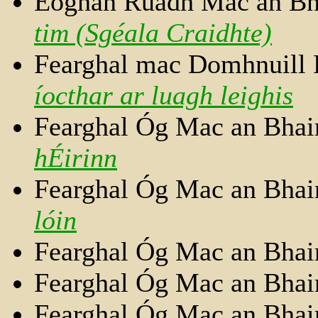
Eoghan Ruadh Mac an Bh
tim (Sgéala Craidhte)
Fearghal mac Domhnuill 
íocthar ar luagh leighis
Fearghal Óg Mac an Bhai
hÉirinn
Fearghal Óg Mac an Bhai
lóin
Fearghal Óg Mac an Bhai
Fearghal Óg Mac an Bhai
Fearghal Óg Mac an Bhai