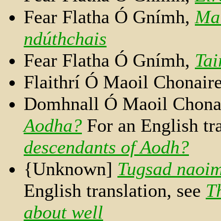
Fear Flatha Ó Gnímh,
Mai
ndúthchais
Fear Flatha Ó Gnímh,
Tai
Flaithrí Ó Maoil Chonair
Domhnall Ó Maoil Chona
Aodha?
For an English tr
descendants of Aodh?
{Unknown]
Tugsad naoi
English translation, see
T
about well