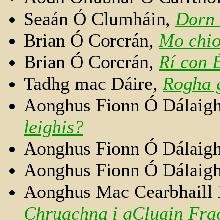
Seaán Ó Clumháin,
Dorn 
Brian Ó Corcrán,
Mo chio
Brian Ó Corcrán,
Rí con 
Tadhg mac Dáire,
Rogha 
Aonghus Fionn Ó Dálaig
leighis?
Aonghus Fionn Ó Dálaig
Aonghus Fionn Ó Dálaig
Aonghus Mac Cearbhaill 
Chruachna i gCluain Fra