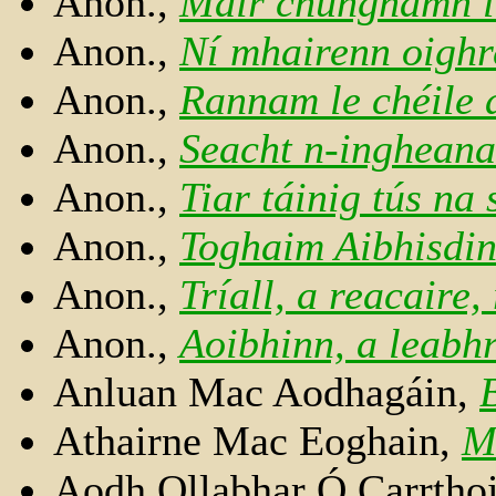
Anon.,
Mair chungnamh l
Anon.,
Ní mhairenn oigh
Anon.,
Rannam le chéile 
Anon.,
Seacht n-ingheana
Anon.,
Tiar táinig tús na
Anon.,
Toghaim Aibhisdi
Anon.,
Tríall, a reacaire,
Anon.,
Aoibhinn, a leabhr
Anluan Mac Aodhagáin,
Athairne Mac Eoghain,
M
Aodh Ollabhar Ó Carrtho