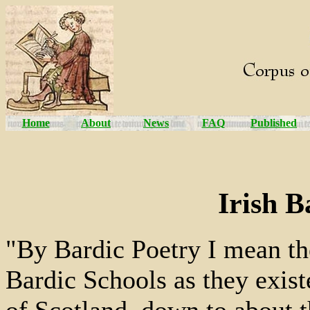
Home
About
News
FAQ
Published
Irish B
"By Bardic Poetry I mean the
Bardic Schools as they exist
of Scotland, down to about t