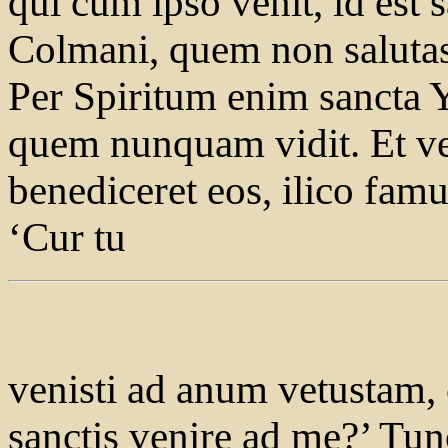
qui cum ipso venit, id est 
Colmani, quem non salutas
Per Spiritum enim sancta 
quem nunquam vidit. Et ve
benediceret eos, ilico famul
‘Cur tu
venisti ad anum vetustam, 
sanctis venire ad me?’ Tunc