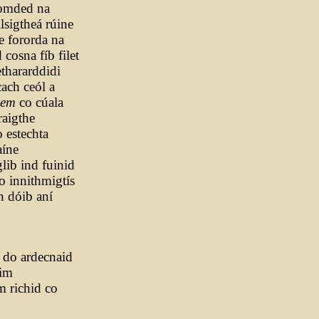
Comded na
llsigtheá rúine
e fororda na
 cosna fíb filet
thararddidi
ach ceól a
em
co cúala
raigthe
o estechta
aíne
lib ind fuinid
o innithmigtís
n dóib aní
do ardecnaid
nim
 richid co