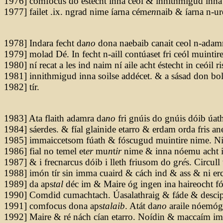
1976] cómfocus dó estecht inna ceól & innithmigud inna 
1977] failet .ix. ngrad nime íarna cém
en
naib & íarna n-ur
1978] Indara fecht da
no
dona naebaib canait ceol n-adam
1979] molad Dé. In fecht n-aill contúaset fri ceól muintir
1980] ní recat a les ind naim ní aile acht éstecht in ceóil ri
1981] innithmigud inna soilse addécet. & a sásad don bol
1982] tír.
1983] Ata flaith adamra da
no
fri gnúis do gnúis dóib úat
1984] sáerdes. & fíal glainide etarro & erdam orda fris anes
1985] immaiccetsom fúath & fóscugud muintire nime. Ni 
1986] fial no temel et
er
mu
n
t
ir
nime & inna nóemu acht itá
1987] & i frecnarcus dóib i lleth friusom do g
ré
s. Circull
1988] imón tír sin imma cuaird & cách ind & ass & ni er
1989] da aps
tal
déc im & Maire óg ingen ina haireocht fó
1990] Comdid cumachtach. Úasalathraig & fáde & descipu
1991] comfocus dona aps
talaib
. Atát da
no
araile nóemóg
1992] Maire & ré nách cían etarro. Noídin & maccaím i