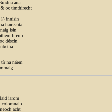
 Buidna ana
& oc timthirecht
 l^ innisin
 na hairechta
naig isin
ithem firén i
 oc déscin
a mbetha
 tír na náem
i mmaig
laid iarom
ri colomnaib
 neoch acht