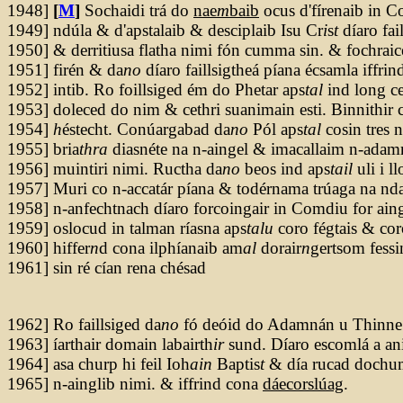
1948]
[
M
]
Sochaidi trá do
nae
m
baib
ocus d'fírenaib in 
1949] ndúla & d'apstalaib & desciplaib Isu Cr
i
s
t
díaro fai
1950] & derritiusa flatha nimi fón cumma sin. & fochraic
1951] firén & da
no
díaro faillsigtheá píana écsamla iffrind
1952] intib. Ro foillsiged ém do Phetar aps
tal
ind long ce
1953] doleced do nim & cethri suanimain esti. Binnithir c
1954]
h
éstecht. Conúargabad da
no
Pól aps
tal
cosin tres n
1955] bria
thra
diasnéte na n-aingel & imacallaim n-adam
1956] muintiri nimi. Ructha da
no
beos ind aps
tail
uli i ll
1957] Muri co n-accatár píana & todérnama trúaga na nd
1958] n-anfechtnach díaro forcoingair in Comdiu for aing
1959] oslocud in talman ríasna aps
talu
coro fégtais & cor
1960] hiffer
n
d cona ilphíanaib am
al
dorair
n
gertsom fessi
1961] sin ré cían rena chésad
1962] Ro faillsiged da
no
fó deóid do Adamnán u Thinne 
1963] íarthair domain labairth
ir
sund. Díaro escomlá a a
1964] asa churp hi feil Ioh
ain
Baptis
t
& día rucad dochum
1965] n-ainglib nimi. & iffrind cona
dáecorslúag
.