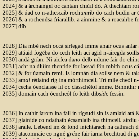
2024] & a árchaingel oc cantain chiúil dó. A thechtairi r
2025] & úad co n-athescaib roch
um
rib do cach budin ar 
2026] & a rochendsa friarailib. a ainmíne & a roacairbe fri
2027] díb
2028] Día mbé nech occá sirfegad imme anair ocus aníar
2029] atúaid fogéba do cech leith aci agid n-airegda soillsi
2030] andá grían. Ní aicfea da
no
delb ndune fair do chind
2031] acht na dlúim thentide for lassad fón mbith ocus cá
2032] & for úamain remi. Is lomnán día soilse nem & tal
2033] am
al
rétlaind ríg ina mórthimcell. Tri míle cheól n
2034] cecha óenclaisse fil oc classchétol imme. Binnithir 
2035] domain cach óencheól fo leith dibs
id
e fessin.
2036] In cathir íarom ina fail in rígsudi sin is amlaid atá 
2037] glainide co ndathaib écsamlaib ina thimcell. airdiu
2038] araile. Lebend im & fond iníchtarach na cathrach di
2039] atacomnaic co ngné g
ré
ne fair iarna brechtrad di 