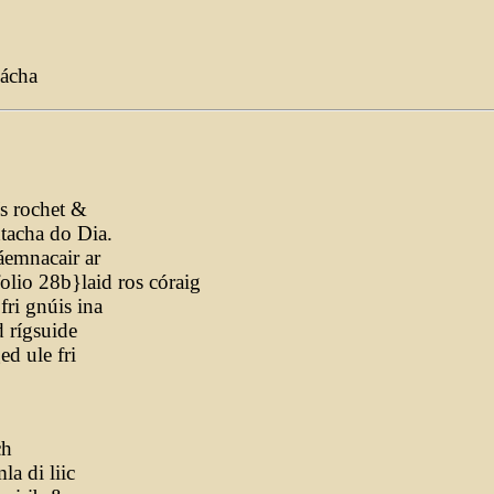
nácha
ís rochet &
tacha do Dia.
áemnacair ar
{folio 28b}laid ros córaig
ri gnúis ina
 rígsuide
d ule fri
ch
la di liic