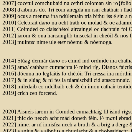
2007] cocetul comchubaid na cethri coloman sin ro{folio
2008] d'aibnius dó. Trí éoin airegda im isin chathaír i fíad
2009] ocus a menma ina ndúlemain tria bithu iss é sin a 
2010] Celebrait da
no
na ocht trath oc molad & oc adamr
2011] Coimded co claischétol aircaingel oc tíachtain foí 
2012] iarom & ona harcainglib tinscetal in cheóil & nos fr
2013] muint
er
nime ule et
er
nóemu & nóemoga.
2014] Stúag dermár da
no
os chind ind ordnide ina chatha
2015] am
al
cathbarr cumtachta l^ mind ríg. Díanos faictís
2016] dóenna no legfaitís fo chétóir Tri cressa ina mórthi
2017] & in slúag & ni fes la túaraiscbáil cid atascomnaic.
2018] míledaib co ndelbaib ech & én imon cathaír tentide
2019] crích cen forcend.
2020] Aisneis iarom in Comded cumachtaig fil isind rígsu
2021] thic do neoch acht mád doneth féin. l^ m
an
i ebrad
2022] nime. ar ní innisfea nech a bruth & a bríg a derge &
2023] a anius & a aibnius a chu
n
lacht & a chobsaidecht. 