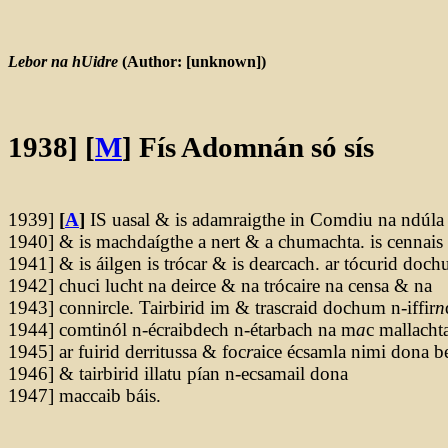
Lebor na hUidre
(Author: [unknown])
1938]
[
M
]
Fís Adomnán só sís
1939]
[
A
]
IS uasal & is adamraigthe in Comdiu na ndúla
1940] & is machdaígthe a nert & a chumachta. is cennais
1941] & is áilgen is trócar & is dearcach. ar tócurid doc
1942] chuci lucht na deirce & na trócaire na censa & na
1943] connircle. Tairbirid im & trascraid dochum n-iffir
n
1944] comtinól n-écraibdech n-étarbach na m
a
c mallacht
1945] ar fuirid derritussa & foc
r
aice écsamla nimi dona b
1946] & tairbirid illatu pían n-ecsamail dona
1947] maccaib báis.