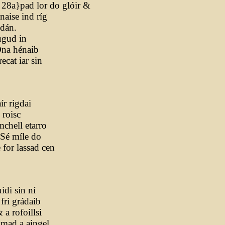
 28a}pad lor do glóir &
naise ind ríg
ndán.
ugud in
Ona hénaib
ecat iar sin
ír rigdai
 roisc
mchell etarro
 Sé míle do
 for lassad cen
idi sin ní
 fri grádaib
 a rofoillsi
imad a aingel