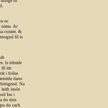
luinge hi
d.
ra oc
e nime. Ar
sa coistet. &
tnogud fil is
hib
. Is tríts
id
e
fil im
t i foilse
 tentide da
no
chótigend. Na
 leith imón
il Isu i
a do deis
mpu do cach