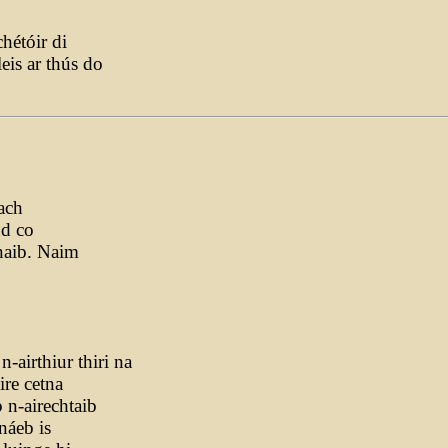
hétóir di
eis ar thús do
tach
nd co
nnaib. Naim
n-airthiur thiri na
ire cetna
 n-airechtaib
náeb is