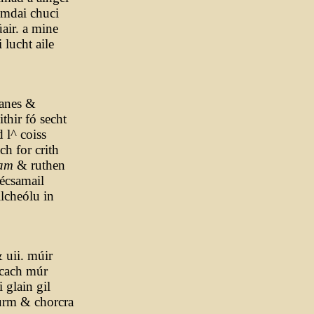
oimdai chuci
úair. a mine
 lucht aile
 anes &
thir fó secht
 l^ coiss
ch for crith
am
& ruthen
-écsamail
ilcheólu in
& uii. múir
 cach múr
 glain gil
gurm & chorcra