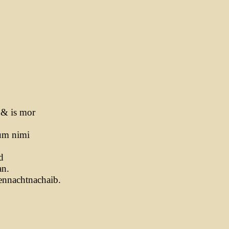
 & is mor
hum nimi
d
an.
ennachtnachaib.