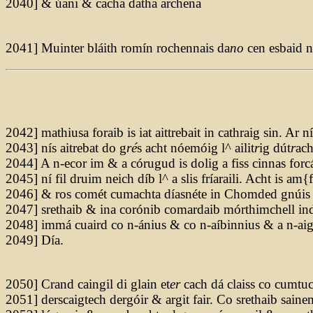
2040] & úani & cacha datha archena
2041] Muinter bláith romín rochennais da
no
cen esbaid 
2042] mathiusa foraib is iat aittrebait in cathraig sin. Ar n
2043] nís aitrebat do g
ré
s acht nóemóig l^ ailit
r
ig dút
r
ach
2044] A n-ecor im & a córugud is dolig a fiss cinnas forc
2045] ní fil druim neich díb l^ a slis fríaraili. Acht is am
2046] & ros comét cumachta díasnéte in Chomded gnúis f
2047] srethaib & ina corónib comardaib mórthimchell ind
2048] immá cuaird co n-ánius & co n-aíbinnius & a n-aige
2049] Día.
2050] Crand caingil di glain et
er
cach dá claiss co cumtu
2051] derscaigtech dergóir & argit fair. Co srethaib sainem