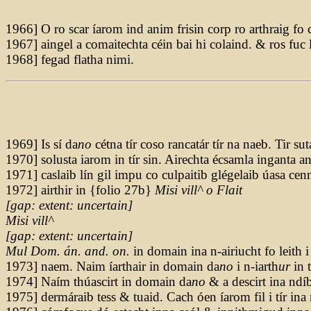
1966] O ro scar íarom ind anim frisin corp ro arthraig fo c
1967] aingel a comaitechta céin bai hi colaind. & ros fuc l
1968] fegad flatha nimi.
1969] Is sí da
no
cétna tír coso rancatár tír na naeb. Tir su
1970] solusta iarom in tír sin. Airechta écsamla inganta a
1971] caslaib lín gil impu co culpaitib glégelaib úasa ce
1972] airthir in {folio 27b}
Misi vill^ o Flait
[
gap: extent: uncertain
]
Misi vill^
[
gap: extent: uncertain
]
Mul Dom. án. and. on.
in domain ina n-airiucht fo leith i 
1973] naem. Naim íarthair in domain da
no
i n-iarth
ur
in t
1974] Naím thúascirt in domain da
no
& a descirt ina ndíb
1975] dermáraib tess & tuaid. Cach óen íarom fil i tír ina 