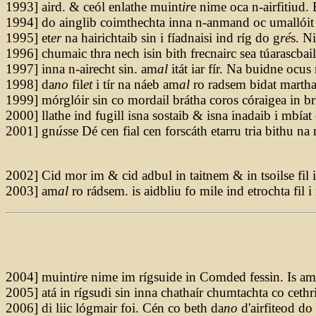
1993] aird. & ceól enlathe muint
ir
e nime oca n-airfitiud.
1994] do ainglib coimthechta inna n-anmand oc umallóit 
1995] et
er
na hairichtaib sin i fíadnaisi ind ríg do g
ré
s. Ni
1996] chumaic thra nech isin bith frecnairc sea túarascbail
1997] inna n-airecht sin. am
al
itát iar fír. Na buidne ocus
1998] da
no
fil
et
i tír na náeb am
al
ro radsem bidat martha
1999] mórglóir sin co mordail brátha coros córaigea in br
2000] llathe ind fugill isna sostaib & isna inadaib i mbíat
2001] gn
ús
se Dé cen fial cen forscáth etarru tria bithu n
2002] Cid mor im & cid adbul in taitnem & in tsoilse fil i
2003] am
al
ro rádsem. is aidbliu fo mile ind etrochta fil 
2004] muint
ir
e nime im rígsuide in Comded fessin. Is am
2005] atá in rígsudi sin inna chathaír chumtachta co ceth
2006] di liic lógmair foi. Cén co beth da
no
d'airfiteod do