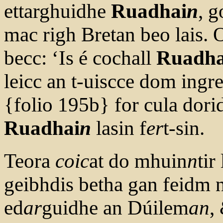
ettarghuidhe
Ruadhai
n
, g
mac righ Bretan beo lais. 
becc: ‘Is é cochall
Ruadha
leicc an t-uiscce dom ingr
{folio 195b} for cula dori
Ruadhai
n
lasin f
er
t-sin.
Teora
coic
at do mhuin
n
tir
geibhdis betha gan feidm n
ed
ar
guidhe an Dúilem
an
,