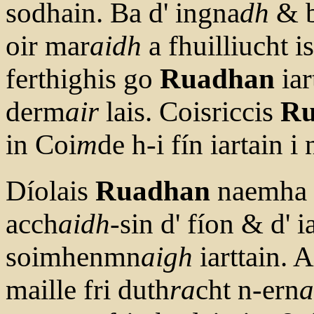
sodhain. Ba d' ingna
dh
& b
oir mar
aidh
a fhuilliucht is
ferthighis go
Ruadhan
iar
derm
air
lais. Coisriccis
Ru
in Coi
m
de h-i fín iartain i
Díolais
Ruadhan
naemha 
acch
aidh
-sin d' fíon & d' 
soimhenmn
aigh
iarttain. 
maille fri duth
ra
cht n-ern
a