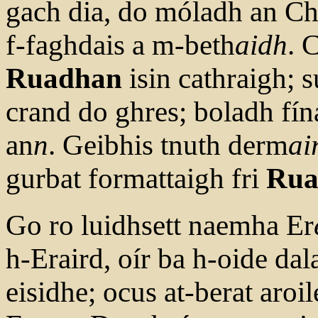
gach dia, do móladh an Ch
f-faghdais a m-beth
aidh
. 
Ruadhan
isin cathraigh; 
crand do ghres; boladh fín
an
n
. Geibhis tnuth derm
ai
gurbat formattaigh fri
Rua
Go ro luidhsett naemha Er
h-Eraird, oír ba h-oide dala
eisidhe; ocus at-berat aro