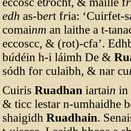
eccosc et
r
ocht, & maille f
r
edh
as-b
er
t f
r
ia: ‘Cuirfet
comai
nm
an laithe a t-tana
eccoscc, & (rot)-cfa’. Edhb
b
ú
déin h-i láimh De &
Ru
sódh for culaibh, & nar cu
Cuiris
Ruadhan
iartai
n
in 
& ticc lestar n-umhaidhe 
shaigidh
Ruadhain
. Senai