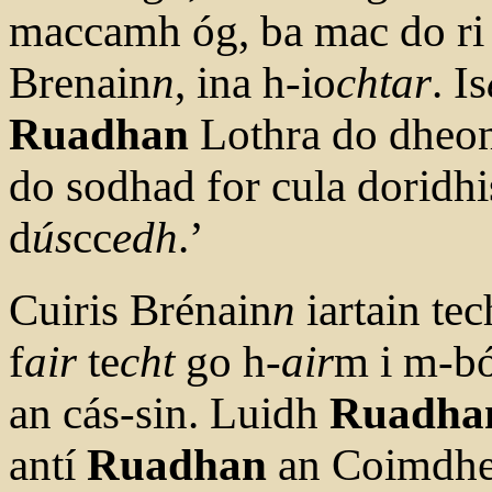
maccamh óg, ba mac do ri 
Brenain
n
, ina h-io
chtar
. Is
Ruadhan
Lothra do dheo
do sodhad for cula doridh
d
ús
cc
edh
.’
Cuiris Brénain
n
iartain te
f
air
te
cht
go h-
air
m i m-bó
an cás-sin. Luidh
Ruadha
antí
Ruadhan
an Coimdhe