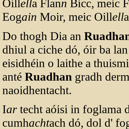
Oill
ell
a Flan
n
Bicc, meic F
Eog
ain
Moir, meic Oill
ell
a
Do thogh Dia an
Ruadha
dhiul a ciche dó, óir ba la
eisidhéin o laithe a thuism
anté
Ruadhan
gradh derm
naoidhentacht.
I
ar
techt aóisi in foglama
cumh
acht
ach dó, dol d' f