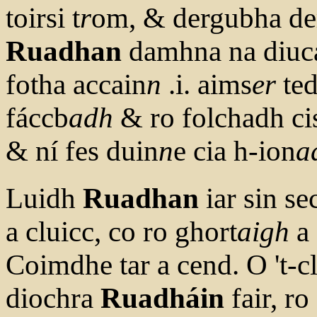
toirsi t
r
om, & dergubha de
Ruadhan
damhna na diucai
fotha accain
n
.i. aims
er
ted
fáccb
adh
& ro folchadh ci
& ní fes duin
n
e cia h-ion
a
Luidh
Ruadhan
iar sin se
a cluicc, co ro ghort
aigh
a 
Coimdhe tar a cend. O 't-
diochra
Ruadháin
fair, ro