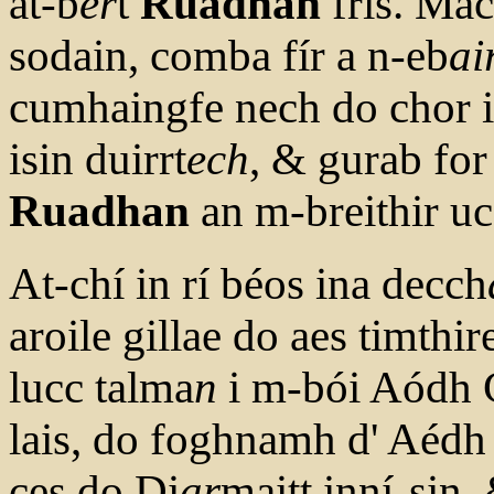
at-b
er
t
Ruadhan
fris. Ma
sodain, comba fír a n-eb
ai
cumhaingfe nech do chor i
isin duirrt
ech
, & gurab for
Ruadhan
an m-breithir ucc
At-chí in rí béos ina decch
aroile gillae do aes timthi
lucc talma
n
i m-bói Aódh G
lais, do foghnamh d' Aédh
ces do Di
ar
maitt inní-sin, 