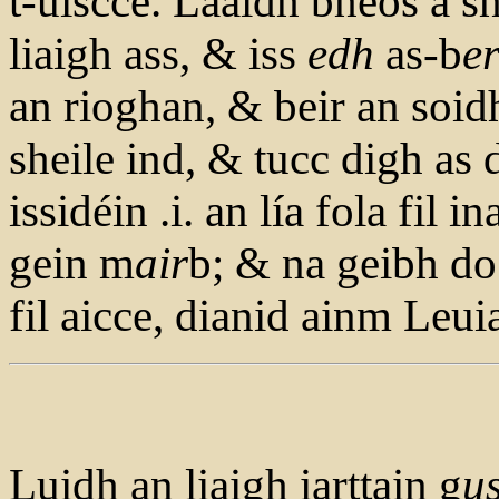
t-uiscce. Laaidh bheos a s
liaigh ass, & iss
edh
as-b
e
an rioghan, & beir an soid
sheile ind, & tucc digh as 
issidéin .i. an lía fola fil 
gein m
air
b; & na geibh do
fil aicce, dianid ainm Leuia
Luidh an liaigh iarttain g
u