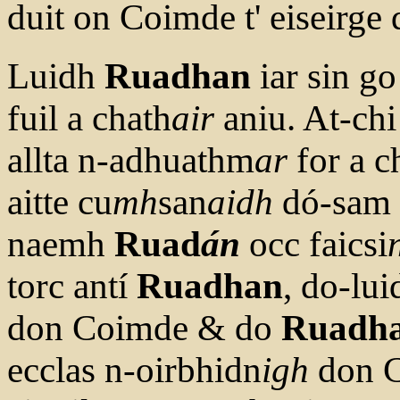
duit on Coimde t' eiseirge
Luidh
Ruadhan
iar sin g
fuil a chath
a
i
r
aniu. At-ch
allta n-adhuathm
ar
for a c
aitte cu
mh
san
aidh
dó-sam e
naemh
Ruad
án
occ faicsi
torc antí
Ruadhan
, do-lui
don Coimde & do
Ruadh
ecclas n-oirbhidn
igh
don C