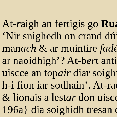
At-
r
aigh an fertigis go
Ru
‘Nir snighedh on crand dúi
man
ach
& ar muintire
fad
ar naoidhigh’? At-b
er
t an
uiscce an top
air
diar soig
h-i fion iar sodhain’. At-ra
& lionais a lest
ar
don uiscc
196a} dia soighidh tresan 