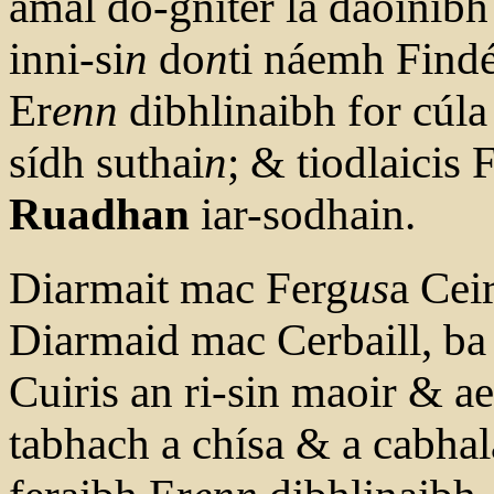
amal do-gniter la daoinibh
inni-si
n
do
n
ti náemh Find
Er
enn
dibhlinaibh for cúla 
sídh suthai
n
; & tiodlaicis 
Ruadhan
iar-sodhain.
Diarmait mac Ferg
us
a Ceir
Diarmaid mac Cerbaill, ba 
Cuiris an ri-sin maoir & a
tabhach a chísa & a cabhalai