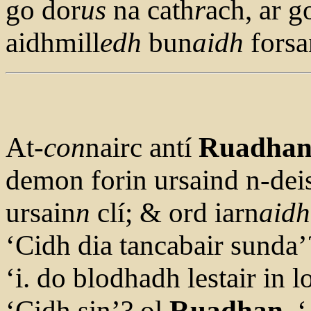
go dor
us
na cath
r
ach, ar g
aidhmill
edh
bun
aidh
forsa
At-
con
nairc antí
Ruadha
demon forin ursaind n-dei
ursain
n
clí; & ord iarn
aidh
‘Cidh dia tancabair sunda’
‘i. do blodhadh lestair in 
‘Cidh sin’? ol
Ruadhan
. 