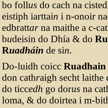
bo foll
us
do cach na cisted
eistiph iarttai
n
i n-onoir 
edbratt
ar
na maithe a c-cat
b
u
deisin do Dhía & do
Ru
R
uadháin
de si
n
.
Do-luidh coicc
Ruadhain
don cath
r
aigh secht laithe
do ticc
edh
go dor
us
na cat
loma, & do doirtea i m-bit