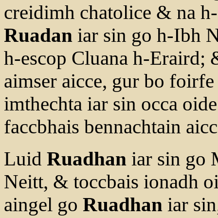
creidimh chatolice & na h
Ruadan
iar sin go h-Ibh Ne
h-escop Cluana h-Eraird; &
aimser aicce, gur bo foirfe 
imthechta iar sin occa oide
faccbhais bennachtain aicc
Luid
Ruadhan
iar sin go
Neitt, & toccbais ionadh o
aingel go
Ruadhan
iar sin