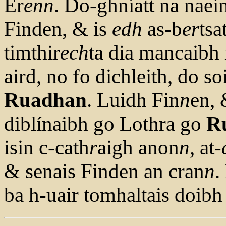
Er
enn
. Do-ghníatt na naei
Finden, & is
edh
as-b
er
tsa
timthir
ech
ta dia mancaibh 
aird, no fo dichleith, do s
Ruadhan
. Luidh Fin
n
en,
diblínaibh go Lothra go
R
isin c-cath
r
aigh anon
n
, at-
& senais Finden an cran
n
.
ba h-uair tomhaltais doibh