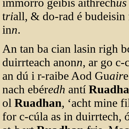
immorro geibis aithrech
us
t
ri
all, & do-rad é budeisi
in
n
.
An tan ba cian lasin righ bo
duirrteach anon
n
, ar go c
an dú i r-raibe Aod Gu
air
e
nach ebér
edh
antí
Ruadh
ol
Ruadhan
, ‘acht mine f
for c-cúla as in duirrtech, 