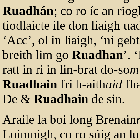
Ruadhán
; co ro íc an riog
tiodlaicte ile don liaigh ua
‘Acc’, ol in liaigh, ‘ni gebt
breith lim go
Ruadhan
’. 
ratt in ri in lin-brat do-so
m
Ruadhain
fri h-aith
aid
fha
De &
Ruadhain
de sin.
Araile la boi long Brenain
Luimnigh, co ro súig an l