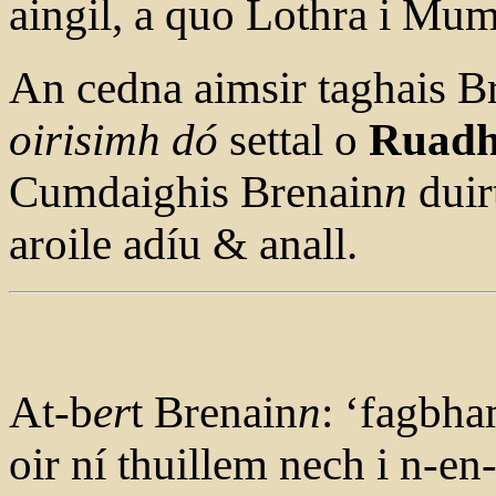
aingil, a quo Lothra i Mum
An cedna aimsir taghais 
oirisimh dó
settal o
Ruad
Cumdaighis Brenain
n
duir
aroile adíu & anall.
At-b
er
t Brenain
n
: ‘fagbh
oir ní thuillem nech i n-en