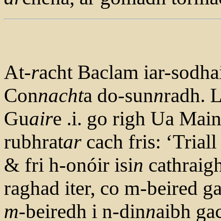
At-
r
acht Baclam iar-sodha
Con
nacht
a do-sun
n
radh. 
Gu
air
e .i. go righ Ua Mai
rubhrat
ar
cach fris: ‘Triall 
& fri h-onóir isi
n
cathraig
raghad iter, co m-beired gae
m
-beiredh i n-din
n
aibh ga