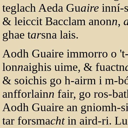
teglach Aeda Gu
aire
inní-s
& leiccit Bacclam anon
n
,
ghae t
ar
sna lais.
Aodh Guaire immorro o 't
lon
n
aighis uime, & fuactn
& soichis go h-airm i m-bó
anfforlain
n
fair, go ros-bat
Aodh Guaire an gniomh-sin
tar forsma
cht
in aird-ri. L