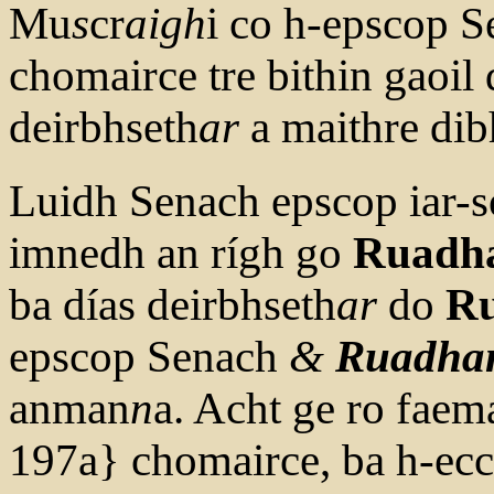
Mu
s
cr
aigh
i co h-epscop Se
chomairce tre bithin gaoil d
deirbhseth
ar
a maithre dib
Luidh Senach epscop iar-
imnedh an rígh go
Ruadh
ba días deirbhseth
ar
do
R
epscop Senach
&
Ruadha
anman
n
a. Acht ge ro faema
197a} chomairce, ba h-eccai