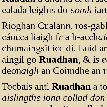
ealada leighis do-s
omh
iart
Rioghan Cualan
n
, ros-gab
cáocca liaigh f
r
ia h-acch
ai
chumaingsit icc di. Luid a
aingil go
Ruadhan
, & is
e
deon
aigh
an Coimdhe an ri
Tocbais anti
Ruadhan
a t
aislingthe iona collad don