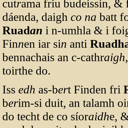
cut
r
ama friu budeissin, & 
dáenda, daigh
co
na
batt f
Ruad
an
i n-umhla & i foig
Fin
n
en iar si
n
anti
Ruadh
bennachais an c-cathr
aigh
toirthe do.
Iss
edh
as-b
er
t Finden fri
b
er
im-si duit, an talamh oi
do techt de co síor
aidh
e, &