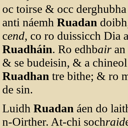
oc toirse & occ derghubh
anti náemh
Ruadan
doibh,
c
end
, co ro duissicch Dia a
Ruadháin
. Ro edhb
air
an 
& se budeisin, & a chineo
Ruadhan
tre bithe; & ro 
de sin.
Luidh
Ruadan
áen do lait
n-Oirther. At-chi soch
raid