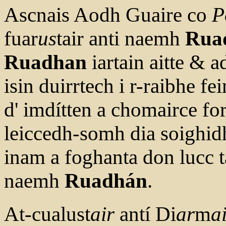
Ascnais Aodh Guaire co
P
fuar
us
tair anti naemh
Rua
Ruadhan
iartain aitte & a
isin duirrtech i r-raibhe f
d' imdítten a chomairce fo
leiccedh-somh dia soighidh
inam a foghanta don lucc 
naemh
Ruadhán
.
At-cualust
air
antí Di
ar
m
a