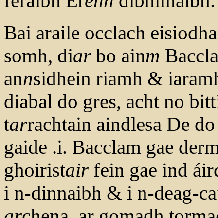
feraibh Er
enn
dibhlinaibh.
Bai araile occlach eisiodh
somh, di
ar
bo ain
m
Baccla
an
n
sidhein riamh & iaramh
diabal do gres, acht no bitti
t
ar
rachtain aindlesa De do 
gaide .i. Bacclam gae der
ghoirist
air
fein gae ind áir
i n-dinnaibh & i n-deag-ca
ar
chena, ar gomadh tormach