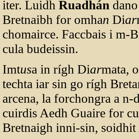
iter. Luidh
Ruadhán
dano 
Bretnaibh for omha
n
Di
ar
chomairce. Faccbais i m-Br
cula budeissin.
Imt
us
a in rígh Di
ar
mata, o
techta iar sin go rígh Bret
arcena, la forchongra a n-
cuirdis Aedh Guaire for cul
Bretnaigh inni-sin, soidhit