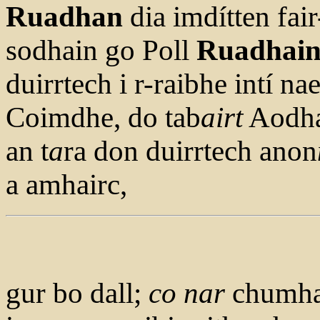
Ruadhan
dia imdítten fair
sodhain go Poll
Ruadhai
duirrtech i r-raibhe intí n
Coimdhe, do tab
airt
Aodha
an t
a
ra don duirrtech anon
a amhairc,
gur bo dall;
co
nar
chumhai