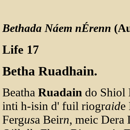
Bethada Náem nÉrenn
(Au
Life 17
Betha
Ruadhain
.
Beatha
Ruadain
do Shiol 
inti h-isin d' fuil riogr
aid
e
Ferg
us
a Beir
n
, meic Dera 