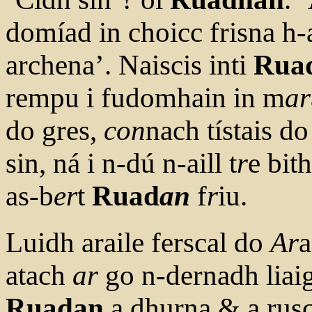
domíad in choicc frisna h-
archena’. Naiscis inti
Rua
rempu i fudomhain in m
ar
do gres,
con
nach tístais d
sin, ná i n-dú n-aill t
r
e bit
as-b
er
t
Ruad
an
f
r
iu.
Luidh araile ferscal do
Ar
a
atach
ar
go n-dernadh liaig
Ruadan
a dhurna & a rusc