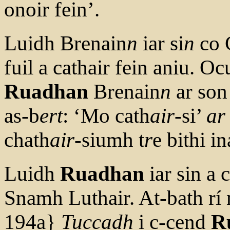
onoir fein’.
Luidh Brenain
n
iar si
n
co C
fuil a cathair fein aniu. 
Ruadhan
Brenain
n
ar son
as-b
ert
: ‘Mo cath
air
-si’
ar
chath
air
-siumh t
r
e bithi in
Luidh
Ruadhan
iar sin a 
Snamh Luthair. At-bath rí 
194a}
Tuccadh
i c-cend
R